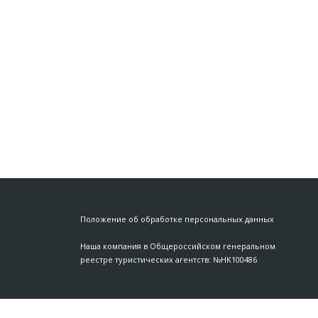
Положение об обработке персональных данных
Наша компания в Общероссийском генеральном
реестре туристических агентств: №HK100486