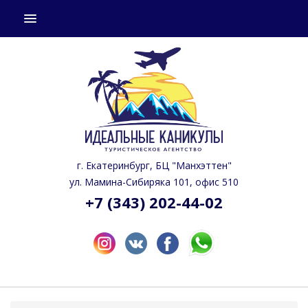
СТРАНЫ
ГОРЯЩИЕ ТУРЫ
КАЛЕНДАРЬ ТУРОВ
ПОДБОР ТУРА
НАШИ УСЛУГИ
г. Екатеринбург, БЦ "Манхэттен"
О КОМПАНИИ
ул. Мамина-Сибиряка 101, офис 510
+7 (343) 202-44-02
ГДЕ КУПИТЬ