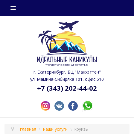
СТРАНЫ
ГОРЯЩИЕ ТУРЫ
КАЛЕНДАРЬ ТУРОВ
ПОДБОР ТУРА
НАШИ УСЛУГИ
г. Екатеринбург, БЦ "Манхэттен"
О КОМПАНИИ
ул. Мамина-Сибиряка 101, офис 510
+7 (343) 202-44-02
ГДЕ КУПИТЬ
главная
\
наши услуги
\
круизы